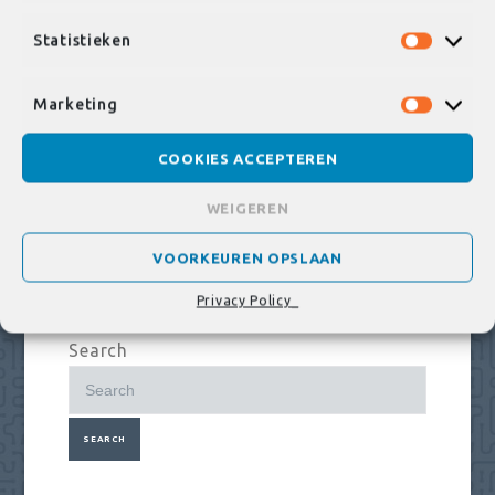
Statistieken
Statist
Marketing
Market
COOKIES ACCEPTEREN
Non è stato trovato niente...
WEIGEREN
Controlla l'ortografia e riscrivi il
contenuto che stai cercando nel campo
VOORKEUREN OPSLAAN
di ricerca.
Privacy Policy_
Search