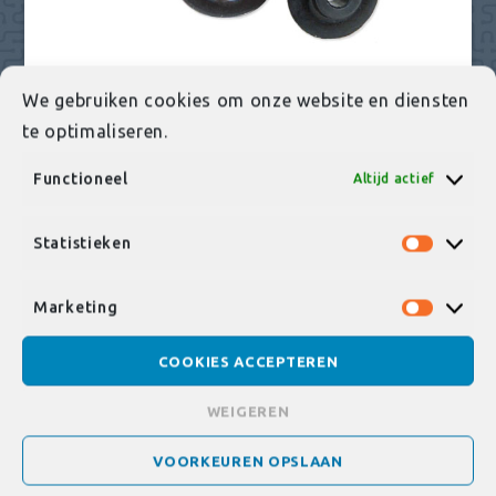
We gebruiken cookies om onze website en diensten
te optimaliseren.
Functioneel
Altijd actief
BUISSNIJDER
Statistieken
Statist
Vervangingsmes voor buissnijder
Marketing
A06-0001-05409.
Market
COOKIES ACCEPTEREN
WEIGEREN
SPECIFICATIES
VOORKEUREN OPSLAAN