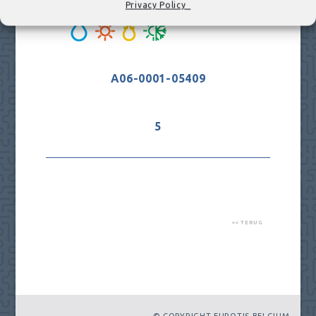
Privacy Policy_
A06-0001-05409
5
<< TERUG
© COPYRIGHT EUROTIS BELGIUM