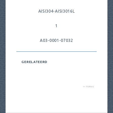
AISI304-AISI3016L
1
A03-0001-07032
GERELATEERD
<< TERUG