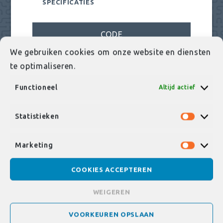
SPECIFICATIES
CODE
We gebruiken cookies om onze website en diensten
te optimaliseren.
Functioneel
Altijd actief
DN 32-32-32
Statistieken
Statist
AISI304-AISI3016L
Marketing
Market
COOKIES ACCEPTEREN
1
WEIGEREN
A03-0001-07030
VOORKEUREN OPSLAAN